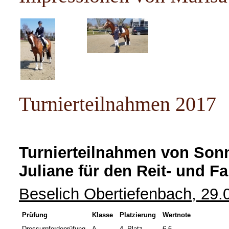
Turnierteilnahmen 2017
Turnierteilnahmen von Son
Juliane für den Reit- und 
Beselich Obertiefenbach, 29.
Prüfung
Klasse
Platzierung
Wertnote
Dressurpferdeprüfung
A
4. Platz
6,6