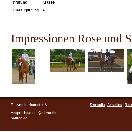
Prüfung
Klasse
Dressurprüfung
A
Impressionen Rose und S
Reitverein Naurod e. V.
Startseite
|
Aktuelles
|
Reit
Ansprechpartner@reitverein-
naurod.de