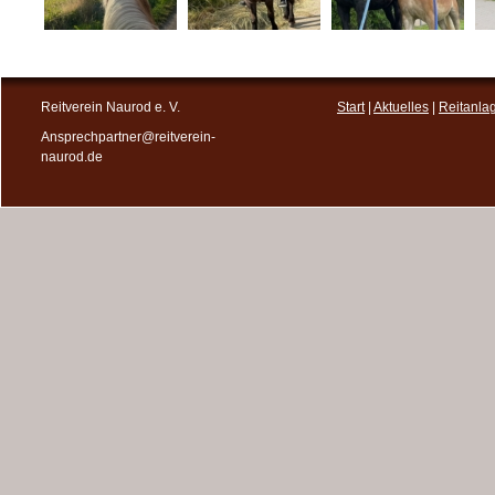
Reitverein Naurod e. V.
Start
|
Aktuelles
|
Reitanla
Ansprechpartner@reitverein-
naurod.de